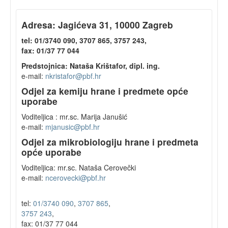
Adresa: Jagićeva 31, 10000 Zagreb
tel: 01/3740 090, 3707 865, 3757 243,
fax: 01/37 77 044
Predstojnica: Nataša Krištafor, dipl. ing.
e-mail:
nkristafor@pbf.hr
Odjel za kemiju hrane i predmete opće
uporabe
Voditeljica : mr.sc. Marija Janušić
e-mail:
mjanusic@pbf.hr
Odjel za mikrobiologiju hrane i predmeta
opće uporabe
Voditeljica: mr.sc. Nataša Cerovečki
e-mail:
ncerovecki@pbf.hr
tel:
01/3740 090
,
3707 865
,
3757 243
,
fax: 01/37 77 044