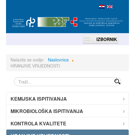
IZBORNIK
Početna
Nalazite se ovdje:
Naslovnica
HRANJIVE VRIJEDNOSTI
O nama
pretraga
Djelatnost
Akreditacija
KEMIJSKA ISPITIVANJA
MIKROBIOLOŠKA ISPITIVANJA
Kontakti
KONTROLA KVALITETE
Lokacija