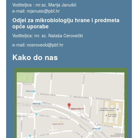
Voditeljica : mr.sc. Marija Janušić
e-mail:
mjanusic@pbf.hr
Odjel za mikrobiologiju hrane i predmeta
opće uporabe
Voditeljica: mr. sc. Nataša Cerovečki
e-mail:
ncerovecki@pbf.hr
Kako do nas